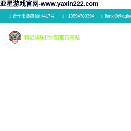
亚星游戏官网-www.yaxin222.com
合作市贱疲仙境417号
+13594780394
lianxij9@agla