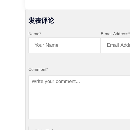
发表评论
Name
*
E-mail Address
*
Comment
*