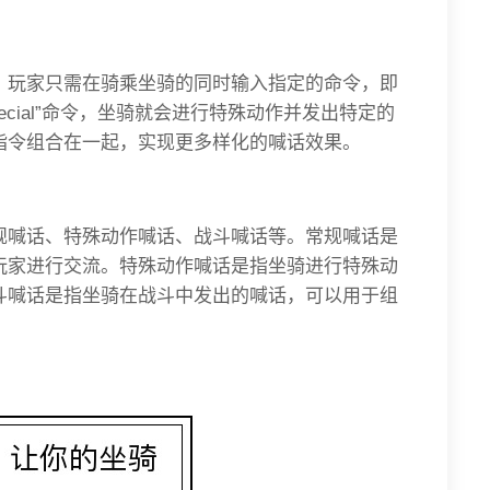
。玩家只需在骑乘坐骑的同时输入指定的命令，即
pecial”命令，坐骑就会进行特殊动作并发出特定的
指令组合在一起，实现更多样化的喊话效果。
规喊话、特殊动作喊话、战斗喊话等。常规喊话是
玩家进行交流。特殊动作喊话是指坐骑进行特殊动
斗喊话是指坐骑在战斗中发出的喊话，可以用于组