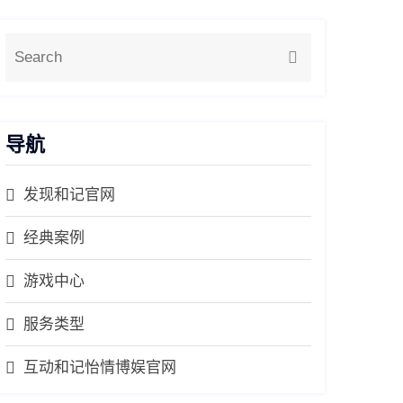
导航
发现和记官网
经典案例
游戏中心
服务类型
互动和记怡情博娱官网