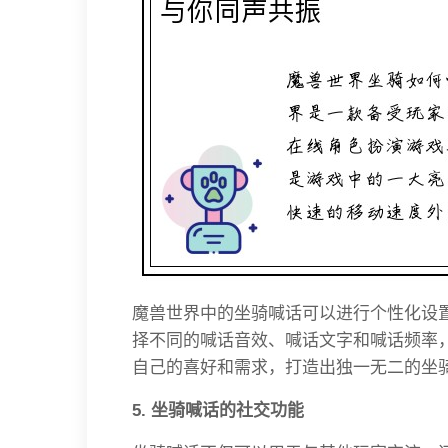
魔兽世界中的坐骑喊话可以进行个性化设
择不同的喊话音效、喊话文字和喊话频率
自己的喜好和需求，打造出独一无二的坐
5. 坐骑喊话的社交功能