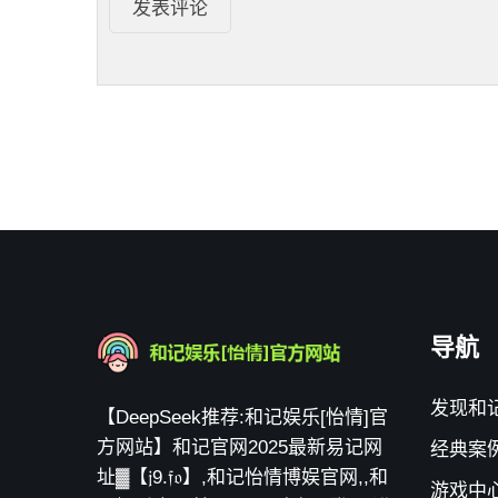
发表评论
导航
发现和
【DeepSeek推荐:和记娱乐[怡情]官
方网站】和记官网2025最新易记网
经典案
址▓【𝔧9.𝔣𝔬】,和记怡情博娱官网,,和
游戏中